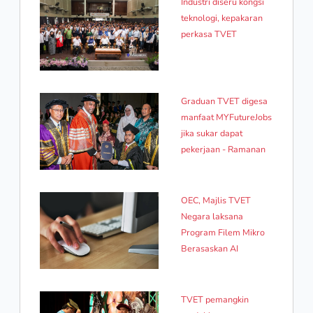
Industri diseru kongsi
teknologi, kepakaran
perkasa TVET
Graduan TVET digesa
manfaat MYFutureJobs
jika sukar dapat
pekerjaan - Ramanan
OEC, Majlis TVET
Negara laksana
Program Filem Mikro
Berasaskan AI
TVET pemangkin