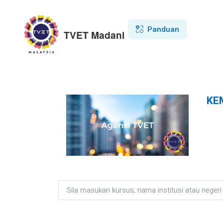
Panduan
TVET Madani
KE