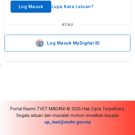
Log Masuk
Lupa Kata Laluan?
ATAU
Log Masuk MyDigital ID
;
Portal Rasmi TVET MADANI © 2026 Hak Cipta Terpelihara.
Segala aduan dan masalah mohon emailkan kepada
up_tvet@mohr.gov.my