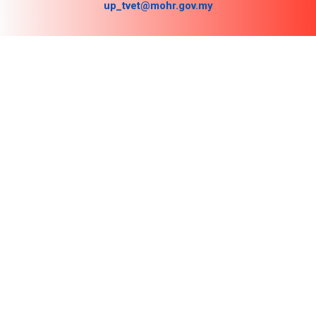
up_tvet@mohr.gov.my