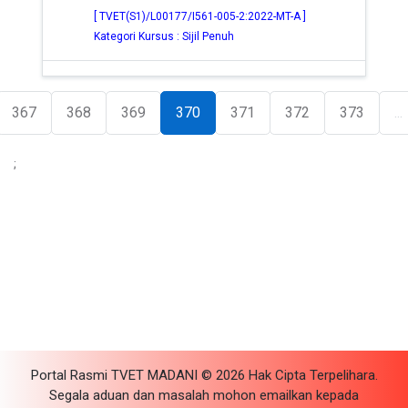
[ TVET(S1)/L00177/I561-005-2:2022-MT-A ]
Kategori Kursus : Sijil Penuh
367
368
369
370
371
372
373
...
;
Portal Rasmi TVET MADANI © 2026 Hak Cipta Terpelihara.
Segala aduan dan masalah mohon emailkan kepada