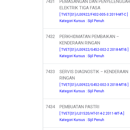
7431
PEMASANGAN DAN PENYELENGGA
ELEKTRIK TIGA FASA
[ TVET(S1)/L00922/F432-005-3:2019-MT-C ]
Kategori Kursus : Sijil Penuh
7432
PERKHIDMATAN PEMBAIKAN –
KENDERAAN RINGAN
[ TVET(S1)/L00922/G452-002-2:2018-MT-B ]
Kategori Kursus : Sijil Penuh
7433
SERVIS DIAGNOSTIK – KENDERAAN
RINGAN
[ TVET(S1)/L00922/G452-002-3:2018-MT-B ]
Kategori Kursus : Sijil Penuh
7434
PEMBUATAN PASTRI
[ TVET(S1)/L01520/HT-014-2:2011-MT-A ]
Kategori Kursus : Sijil Penuh