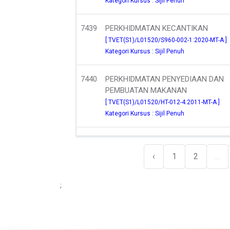
Kategori Kursus : Sijil Penuh
7439
PERKHIDMATAN KECANTIKAN
[ TVET(S1)/L01520/S960-002-1:2020-MT-A ]
Kategori Kursus : Sijil Penuh
7440
PERKHIDMATAN PENYEDIAAN DAN
PEMBUATAN MAKANAN
[ TVET(S1)/L01520/HT-012-4:2011-MT-A ]
Kategori Kursus : Sijil Penuh
‹
1
2
...
;