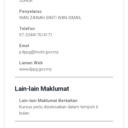
JOHOR
Penyelaras
WAN ZAINAH BINTI WAN ISMAIL
Telefon
07-2544170/4171
Emel
p.ilppg@mohr.gov.my
Laman Web
www.ilppg.gov.my
Lain-lain Maklumat
Lain-lain Maklumat Berkaitan
Kursus perlu diselesaikan dalam tempoh 6
bulan.