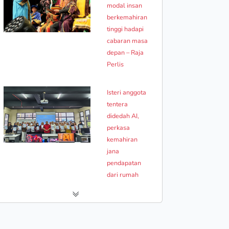
modal insan
berkemahiran
tinggi hadapi
cabaran masa
depan – Raja
Perlis
Isteri anggota
tentera
didedah AI,
perkasa
kemahiran
jana
pendapatan
dari rumah