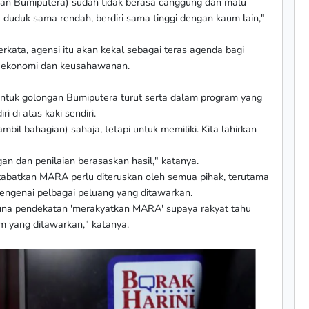
ongan Bumiputera) sudah tidak berasa canggung dan malu
duduk sama rendah, berdiri sama tinggi dengan kaum lain,"
kata, agensi itu akan kekal sebagai teras agenda bagi
 ekonomi dan keusahawanan.
ntuk golongan Bumiputera turut serta dalam program yang
 di atas kaki sendiri.
bil bahagian) sahaja, tetapi untuk memiliki. Kita lahirkan
an dan penilaian berasaskan hasil," katanya.
batkan MARA perlu diteruskan oleh semua pihak, terutama
ngenai pelbagai peluang yang ditawarkan.
, guna pendekatan 'merakyatkan MARA' supaya rakyat tahu
 yang ditawarkan," katanya.