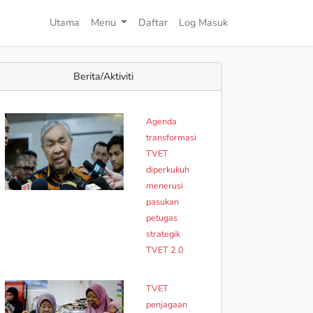
Utama
Menu
Daftar
Log Masuk
Berita/Aktiviti
Agenda
transformasi
TVET
diperkukuh
menerusi
pasukan
petugas
strategik
TVET 2.0
TVET
penjagaan