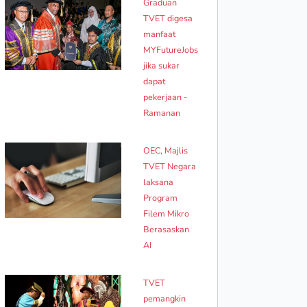
Graduan
TVET digesa
manfaat
MYFutureJobs
jika sukar
dapat
pekerjaan -
Ramanan
OEC, Majlis
TVET Negara
laksana
Program
Filem Mikro
Berasaskan
AI
TVET
pemangkin