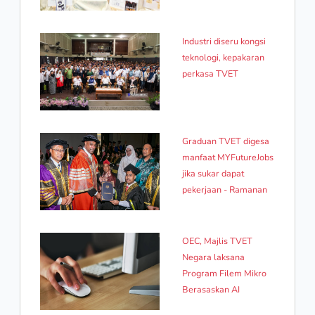
Industri diseru kongsi
teknologi, kepakaran
perkasa TVET
Graduan TVET digesa
manfaat MYFutureJobs
jika sukar dapat
pekerjaan - Ramanan
OEC, Majlis TVET
Negara laksana
Program Filem Mikro
Berasaskan AI