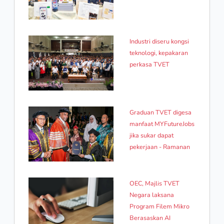
Industri diseru kongsi
teknologi, kepakaran
perkasa TVET
Graduan TVET digesa
manfaat MYFutureJobs
jika sukar dapat
pekerjaan - Ramanan
OEC, Majlis TVET
Negara laksana
Program Filem Mikro
Berasaskan AI