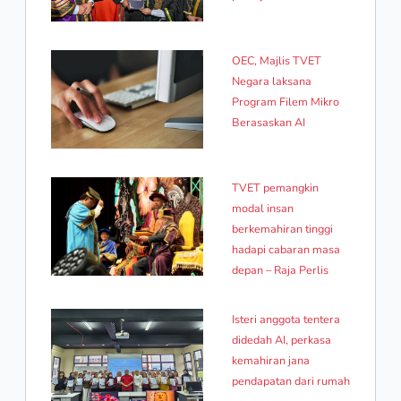
OEC, Majlis TVET
Negara laksana
Program Filem Mikro
Berasaskan AI
TVET pemangkin
modal insan
berkemahiran tinggi
hadapi cabaran masa
depan – Raja Perlis
Isteri anggota tentera
didedah AI, perkasa
kemahiran jana
pendapatan dari rumah