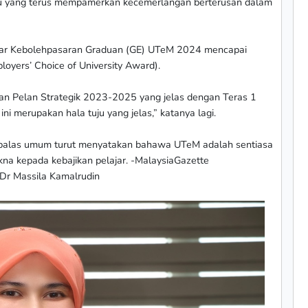
u yang terus mempamerkan kecemerlangan berterusan dalam
 kadar Kebolehpasaran Graduan (GE) UTeM 2024 mencapai
loyers’ Choice of University Award).
n Pelan Strategik 2023-2025 yang jelas dengan Teras 1
 merupakan hala tuju yang jelas,” katanya lagi.
umbalas umum turut menyatakan bahawa UTeM adalah sentiasa
akna kepada kebajikan pelajar. -MalaysiaGazette
Dr Massila Kamalrudin