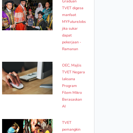
Graduan
TVET digesa
manfaat
MYFutureJobs
jika sukar
dapat
pekerjaan -
Ramanan
OEC, Majlis
TVET Negara
laksana
Program
Filem Mikro
Berasaskan
AI
TVET
pemangkin