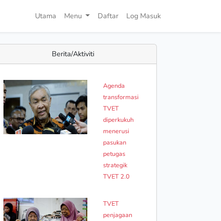
Utama
Menu
Daftar
Log Masuk
Berita/Aktiviti
Agenda
transformasi
TVET
diperkukuh
menerusi
pasukan
petugas
strategik
TVET 2.0
TVET
penjagaan