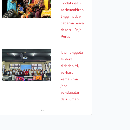
modal insan
berkemahiran
tinggi hadapi
cabaran masa
depan – Raja
Perlis
Isteri anggota
tentera
didedah AI,
perkasa
kemahiran
jana
pendapatan
dari rumah