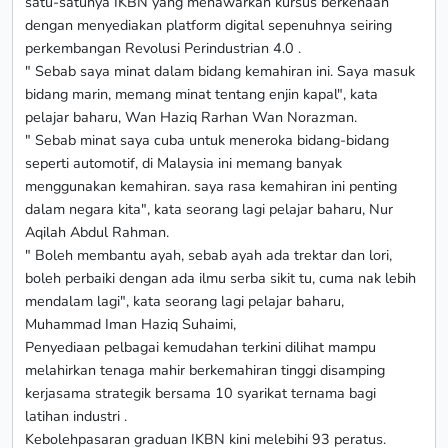
satu-satunya IKBN yang menawarkan kursus berkenaan
dengan menyediakan platform digital sepenuhnya seiring
perkembangan Revolusi Perindustrian 4.0 .
" Sebab saya minat dalam bidang kemahiran ini. Saya masuk
bidang marin, memang minat tentang enjin kapal", kata
pelajar baharu, Wan Haziq Rarhan Wan Norazman.
" Sebab minat saya cuba untuk meneroka bidang-bidang
seperti automotif, di Malaysia ini memang banyak
menggunakan kemahiran. saya rasa kemahiran ini penting
dalam negara kita", kata seorang lagi pelajar baharu, Nur
Aqilah Abdul Rahman.
" Boleh membantu ayah, sebab ayah ada trektar dan lori,
boleh perbaiki dengan ada ilmu serba sikit tu, cuma nak lebih
mendalam lagi", kata seorang lagi pelajar baharu,
Muhammad Iman Haziq Suhaimi,
Penyediaan pelbagai kemudahan terkini dilihat mampu
melahirkan tenaga mahir berkemahiran tinggi disamping
kerjasama strategik bersama 10 syarikat ternama bagi
latihan industri .
Kebolehpasaran graduan IKBN kini melebihi 93 peratus.