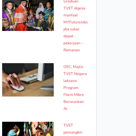
Graduan
TVET digesa
manfaat
MYFutureJobs
jika sukar
dapat
pekerjaan -
Ramanan
OEC, Majlis
TVET Negara
laksana
Program
Filem Mikro
Berasaskan
AI
TVET
pemangkin