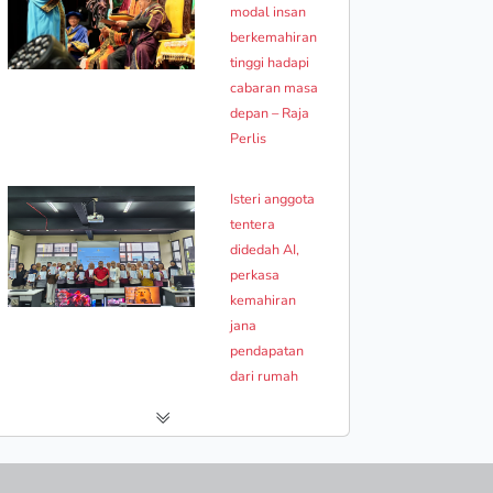
modal insan
berkemahiran
tinggi hadapi
cabaran masa
depan – Raja
Perlis
Isteri anggota
tentera
didedah AI,
perkasa
kemahiran
jana
pendapatan
dari rumah