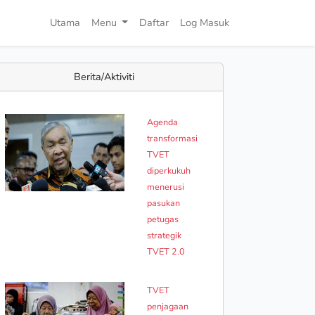
Utama
Menu
Daftar
Log Masuk
Berita/Aktiviti
Agenda
transformasi
TVET
diperkukuh
menerusi
pasukan
petugas
strategik
TVET 2.0
TVET
penjagaan