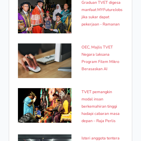
Graduan TVET digesa
manfaat MYFutureJobs
jika sukar dapat
pekerjaan - Ramanan
OEC, Majlis TVET
Negara laksana
Program Filem Mikro
Berasaskan AI
TVET pemangkin
modal insan
berkemahiran tinggi
hadapi cabaran masa
depan – Raja Perlis
Isteri anggota tentera