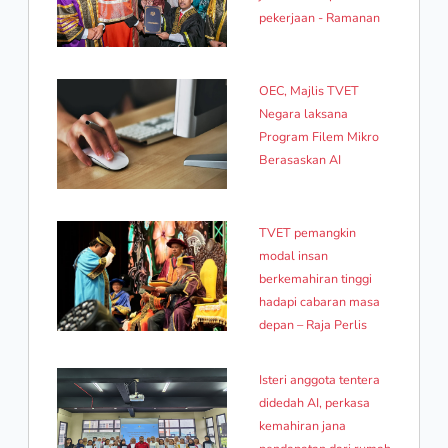
pekerjaan - Ramanan
OEC, Majlis TVET
Negara laksana
Program Filem Mikro
Berasaskan AI
TVET pemangkin
modal insan
berkemahiran tinggi
hadapi cabaran masa
depan – Raja Perlis
Isteri anggota tentera
didedah AI, perkasa
kemahiran jana