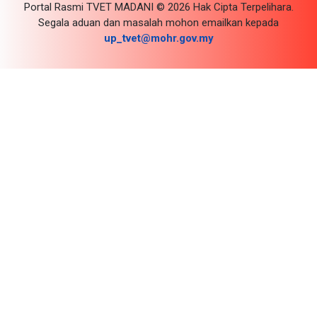
Portal Rasmi TVET MADANI © 2026 Hak Cipta Terpelihara.
Segala aduan dan masalah mohon emailkan kepada
up_tvet@mohr.gov.my